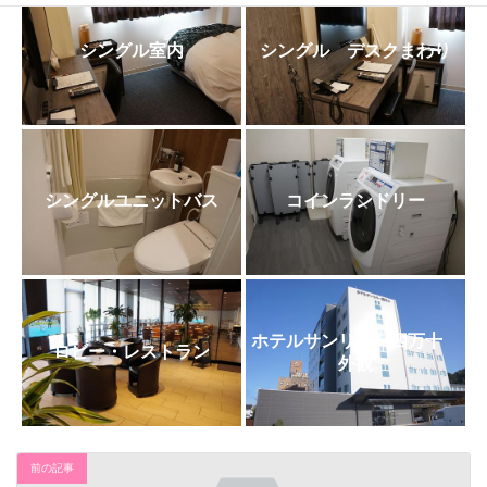
日
時
:
シングル室内
シングル デスクまわり
シングルユニットバス
コインランドリー
ホテルサンリバー四万十
ロビー・レストラン
外観
前の記事