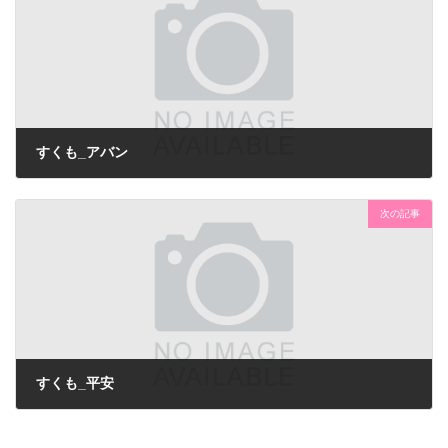
すくも_アバン
次の記事
すくも_平安