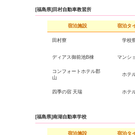
[福島県]田村自動車教習所
宿泊施設
宿泊タ
田村寮
学校
ディアス御前池B棟
マンシ
コンフォートホテル郡
ホテ
山
四季の宿 天瑞
ホテ
[福島県]南湖自動車学校
宿泊施設
宿泊タ