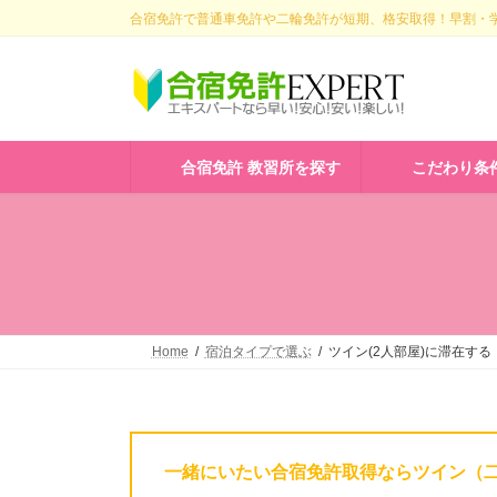
コ
ナ
合宿免許で普通車免許や二輪免許が短期、格安取得！早割・学
ン
ビ
テ
ゲ
ン
ー
ツ
シ
へ
ョ
ス
ン
合宿免許 教習所を探す
こだわり条
キ
に
ッ
移
プ
動
Home
宿泊タイプで選ぶ
ツイン(2人部屋)に滞在する
一緒にいたい合宿免許取得ならツイン（