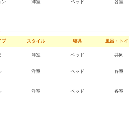
ョン
洋室
ベッド
各室
イプ
スタイル
寝具
風呂・トイ
寮
洋室
ベッド
共同
ル
洋室
ベッド
各室
ル
洋室
ベッド
各室