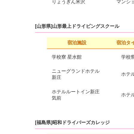
りょうぎん米沢
マンシ
[山形県]山形最上ドライビングスクール
宿泊施設
宿泊タ
学校寮 星水館
学校
ニューグランドホテル
ホテ
新庄
ホテルルートイン新庄
ホテ
気前
[福島県]昭和ドライバーズカレッジ