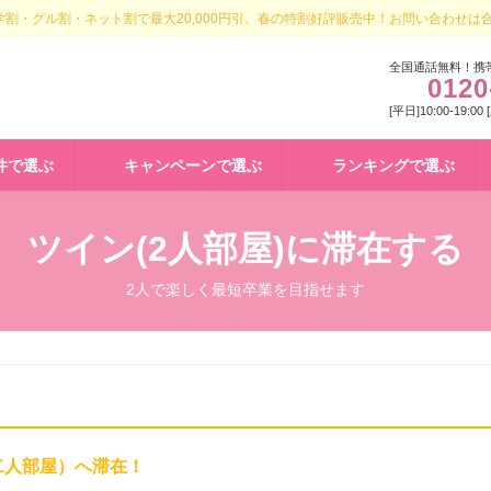
割・グル割・ネット割で最大20,000円引。春の特割好評販売中！お問い合わせは
全国通話無料！携
0120
[平日]10:00-19:00
件で選ぶ
キャンペーンで選ぶ
ランキングで選ぶ
ツイン(2人部屋)に滞在する
2人で楽しく最短卒業を目指せます
二人部屋）へ滞在！