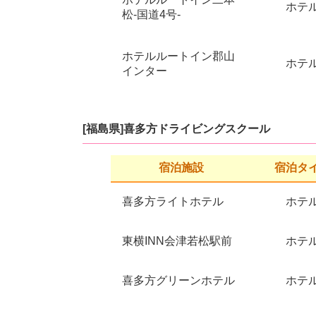
ホテ
松-国道4号-
ホテルルートイン郡山
ホテ
インター
[福島県]喜多方ドライビングスクール
宿泊施設
宿泊タ
喜多方ライトホテル
ホテ
東横INN会津若松駅前
ホテ
喜多方グリーンホテル
ホテ