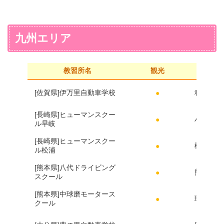
九州エリア
教習所名
観光
[佐賀県]伊万里自動車学校
秘窯の里
●
[長崎県]ヒューマンスクー
ハウステ
●
ル早岐
[長崎県]ヒューマンスクー
松浦水軍
●
ル松浦
[熊本県]八代ドライビング
熊本城
●
スクール
[熊本県]中球磨モータース
球磨川
●
クール