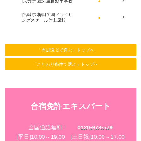
[大分県]豊の里自動車学校
昭和の町
●
[宮崎県]梅田学園ドライビ
鬼の洗濯
●
ングスクール佐土原校
「周辺環境で選ぶ」トップへ
「こだわり条件で選ぶ」トップへ
合宿免許エキスパート
全国通話無料！
0120-973-579
[平日]10:00～19:00 [土日祝]10:00～17:00