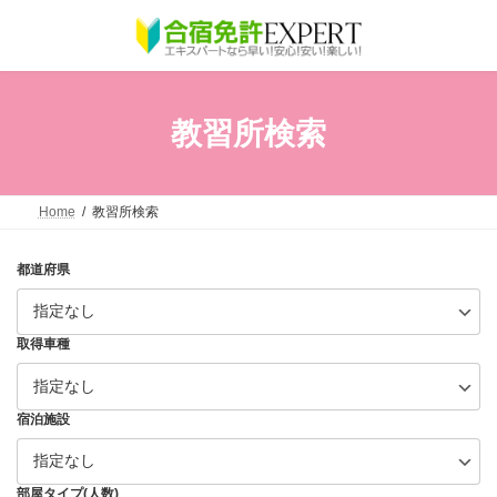
コ
ナ
ン
ビ
テ
ゲ
ン
ー
ツ
シ
へ
ョ
教習所検索
ス
ン
キ
に
ッ
移
プ
動
Home
教習所検索
都道府県
取得車種
宿泊施設
部屋タイプ(人数)