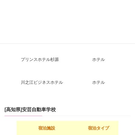
合宿寮（女性専用）
学校寮
合宿寮（男性専用）
学校寮
プリンスホテル杉源
ホテル
川之江ビジネスホテル
ホテル
[高知県]安芸自動車学校
宿泊施設
宿泊タイプ