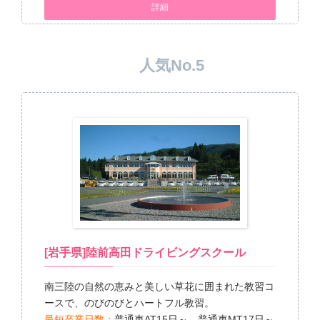
詳細
人気No.5
[岩手県]陸前高田ドライビングスクール
南三陸の自然の恵みと美しい草花に囲まれた教習コ
ースで、のびのびとハートフル教習。
最短卒業日数：
普通車AT15日～ 普通車MT17日～