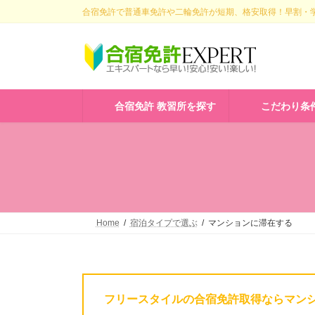
コ
ナ
合宿免許で普通車免許や二輪免許が短期、格安取得！早割・学
ン
ビ
テ
ゲ
ン
ー
ツ
シ
へ
ョ
ス
ン
合宿免許 教習所を探す
こだわり条
キ
に
ッ
移
プ
動
Home
宿泊タイプで選ぶ
マンションに滞在する
フリースタイルの合宿免許取得ならマン