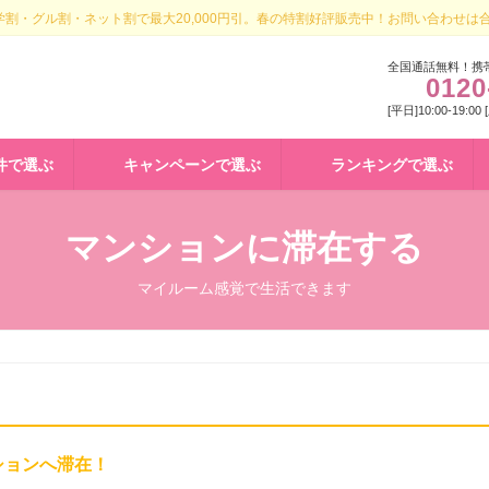
割・グル割・ネット割で最大20,000円引。春の特割好評販売中！お問い合わせは
全国通話無料！携
0120
[平日]10:00-19:00
件で選ぶ
キャンペーンで選ぶ
ランキングで選ぶ
マンションに滞在する
マイルーム感覚で生活できます
ションへ滞在！