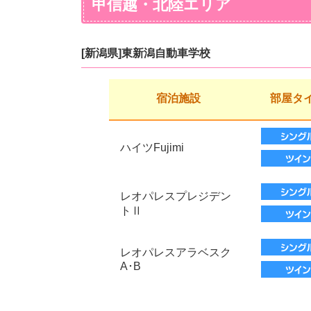
甲信越・北陸エリア
[新潟県]東新潟自動車学校
宿泊施設
部屋タ
ハイツFujimi
レオパレスプレジデン
トⅡ
レオパレスアラベスク
A･B