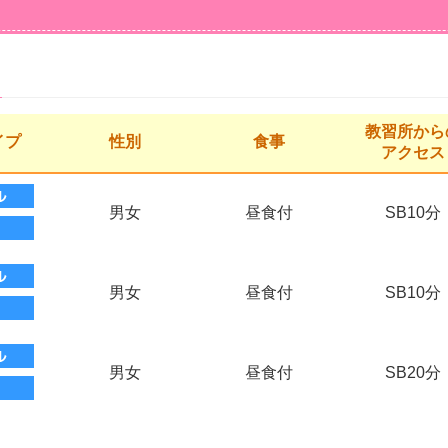
教習所から
イプ
性別
食事
アクセス
男女
昼食付
SB10分
男女
昼食付
SB10分
男女
昼食付
SB20分