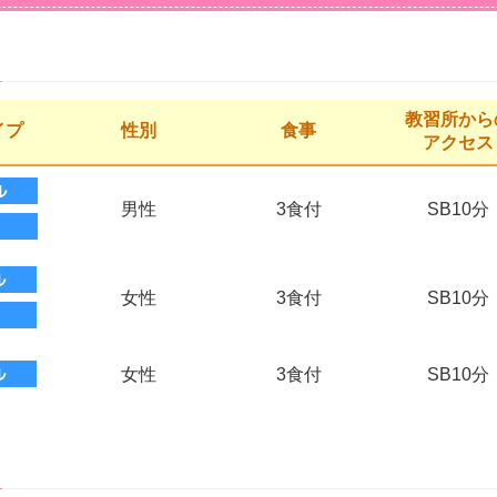
教習所から
イプ
性別
食事
アクセス
男性
3食付
SB10分
女性
3食付
SB10分
女性
3食付
SB10分