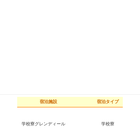
[愛媛県]八幡浜自動車教習所
宿泊施設
宿泊タイプ
ビジネスホテルヤマキ
ホテル
[高知県]高知県自動車学校
宿泊施設
宿泊タイプ
学校寮グレンディール
学校寮