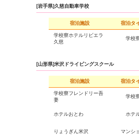
[岩手県]久慈自動車学校
宿泊施設
宿泊タ
学校寮ホテルリビエラ
学校
久慈
[山形県]米沢ドライビングスクール
宿泊施設
宿泊タ
学校寮フレンドリー吾
学校
妻
ホテルおとわ
ホテ
りょうぎん米沢
マンシ