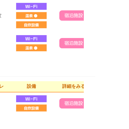
室
レ
設備
詳細をみる