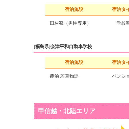
宿泊施設
宿泊タ
田村寮（男性専用）
学校
[福島県]会津平和自動車学校
宿泊施設
宿泊タ
農泊 若草物語
ペンシ
甲信越・北陸エリア