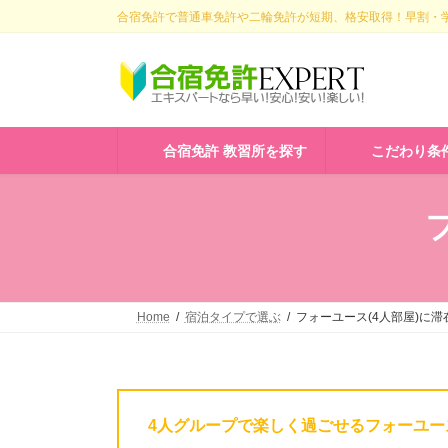
コ
ナ
合宿免許で普通車免許や二輪免許が短期、格安取得！早割・学
ン
ビ
テ
ゲ
ン
ー
ツ
シ
へ
ョ
ス
ン
合宿免許 教習所を探す
こだわり条
キ
に
ッ
移
プ
動
Home
宿泊タイプで選ぶ
フォーユース(4人部屋)に滞
4人グループで楽しく過ごせるフォーユー