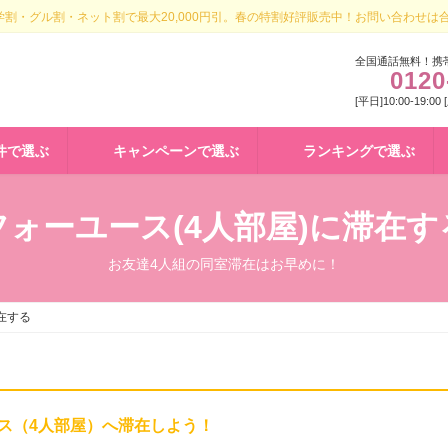
割・グル割・ネット割で最大20,000円引。春の特割好評販売中！お問い合わせは
全国通話無料！携
0120
[平日]10:00-19:00
件で選ぶ
キャンペーンで選ぶ
ランキングで選ぶ
フォーユース(4人部屋)に滞在す
お友達4人組の同室滞在はお早めに！
在する
ス（4人部屋）へ滞在しよう！