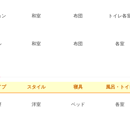
ョン
和室
布団
トイレ各
ル
和室
布団
各室
イプ
スタイル
寝具
風呂・トイ
寮
洋室
ベッド
各室