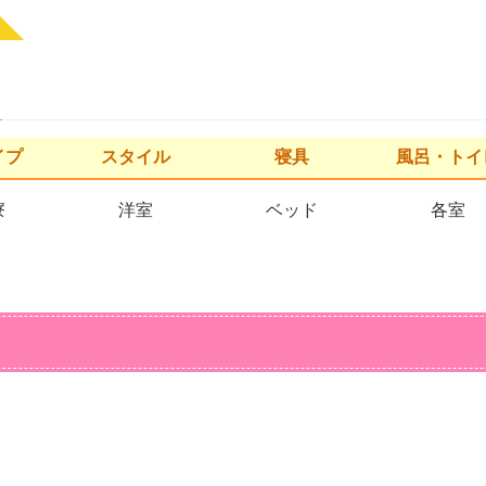
イプ
スタイル
寝具
風呂・トイ
寮
洋室
ベッド
各室