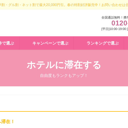
割・グル割・ネット割で最大20,000円引。春の特割好評販売中！お問い合わせは
全国通話無料！携
0120
[平日]10:00-19:00
件で選ぶ
キャンペーンで選ぶ
ランキングで選ぶ
ホテルに滞在する
自由度もランクもアップ！
へ滞在！