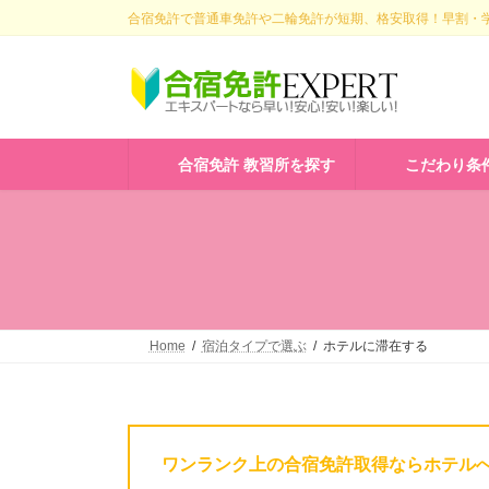
コ
ナ
合宿免許で普通車免許や二輪免許が短期、格安取得！早割・学
ン
ビ
テ
ゲ
ン
ー
ツ
シ
へ
ョ
ス
ン
合宿免許 教習所を探す
こだわり条
キ
に
ッ
移
プ
動
Home
宿泊タイプで選ぶ
ホテルに滞在する
ワンランク上の合宿免許取得ならホテル