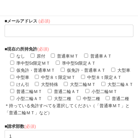
＊半角数字（例：0300000000）
■メールアドレス
(必須)
■
現在の所持免許
(必須)
なし
原付
普通車ＭＴ
普通車ＡＴ
準中型5t限定ＭＴ
準中型5t限定ＡＴ
仮免許・普通車ＭＴ
仮免許・普通車ＡＴ
大型車
中型車
中型８ｔ限定ＭＴ
中型８ｔ限定ＡＴ
けん引
大型特殊
大型二輪ＭＴ
大型二輪ＡＴ
普通二輪ＭＴ
普通二輪ＡＴ
小型二輪ＭＴ
小型二輪ＡＴ
大型二種
中型二種
普通二種
＊持っている免許すべてを選択してください（「普通車ＭＴ」と
「普通二輪ＭＴ」など）
■
請求部数
(必須)