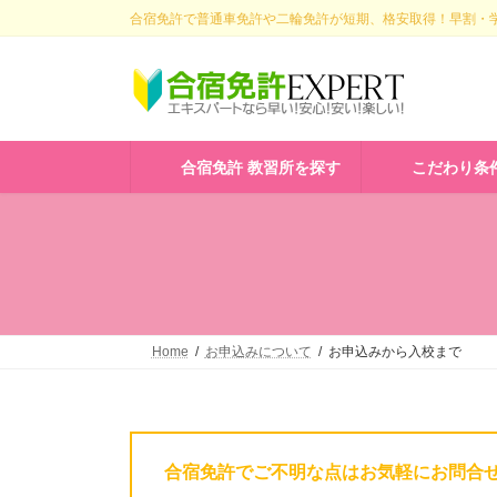
コ
ナ
合宿免許で普通車免許や二輪免許が短期、格安取得！早割・学
ン
ビ
テ
ゲ
ン
ー
ツ
シ
へ
ョ
ス
ン
合宿免許 教習所を探す
こだわり条
キ
に
ッ
移
プ
動
Home
お申込みについて
お申込みから入校まで
合宿免許でご不明な点はお気軽にお問合