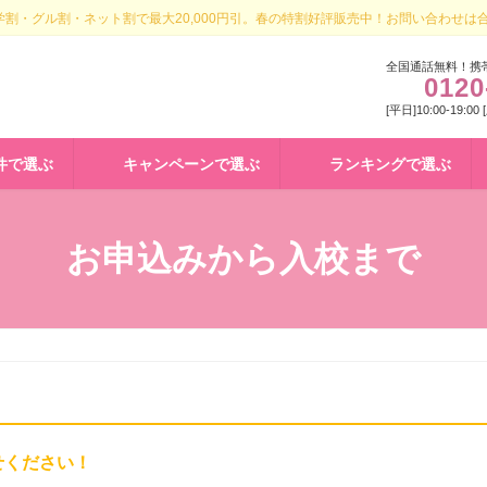
割・グル割・ネット割で最大20,000円引。春の特割好評販売中！お問い合わせは
全国通話無料！携
0120
[平日]10:00-19:00
件で選ぶ
キャンペーンで選ぶ
ランキングで選ぶ
お申込みから入校まで
せください！