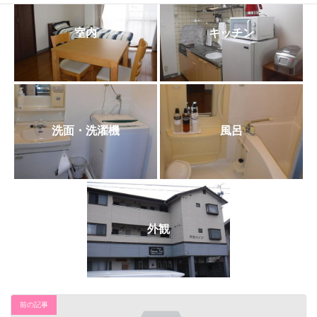
日
時
:
室内
キッチン
洗面・洗濯機
風呂
外観
前の記事