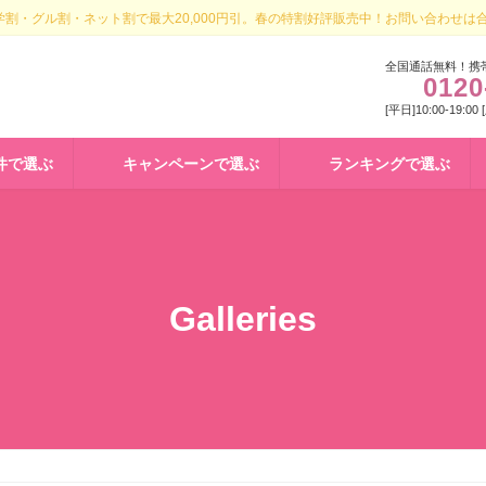
割・グル割・ネット割で最大20,000円引。春の特割好評販売中！お問い合わせは
全国通話無料！携
0120
[平日]10:00-19:00
件で選ぶ
キャンペーンで選ぶ
ランキングで選ぶ
Galleries