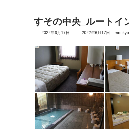
すその中央_ルートイ
最
2022年6月17日
2022年6月17日
menkyo
終
更
新
日
時
: