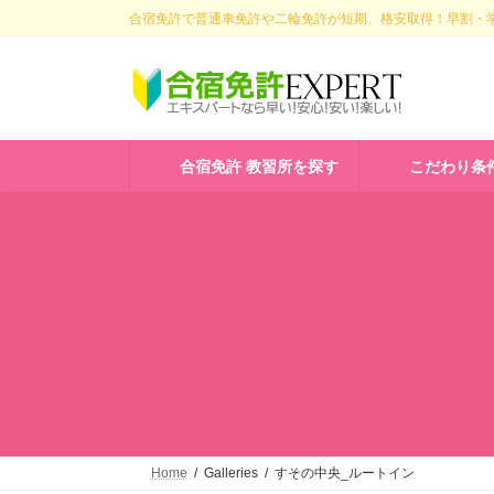
コ
ナ
合宿免許で普通車免許や二輪免許が短期、格安取得！早割・学
ン
ビ
テ
ゲ
ン
ー
ツ
シ
へ
ョ
ス
ン
合宿免許 教習所を探す
こだわり条
キ
に
ッ
移
プ
動
Home
Galleries
すその中央_ルートイン