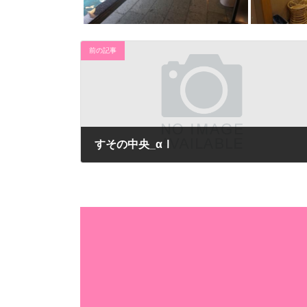
前の記事
すその中央_αⅠ