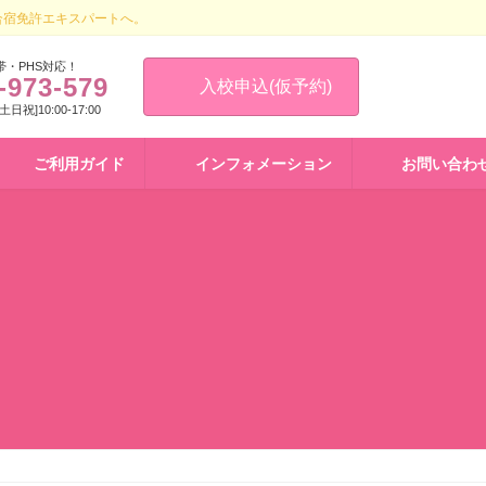
合宿免許エキスパートへ。
帯・PHS対応！
-973-579
入校申込(仮予約)
 [土日祝]10:00-17:00
ご利用ガイド
インフォメーション
お問い合わ