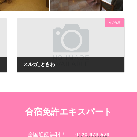
次の記事
スルガ_ときわ
合宿免許エキスパート
全国通話無料！
0120-973-579