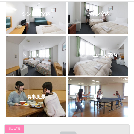
日
時
:
シングル室内
ツイン室内
トリプル室内
フォーユース室内
食事風景
卓球
前の記事