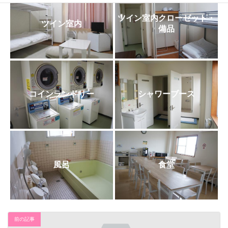
日
時
ツイン室内クローゼット・
:
ツイン室内
備品
コインランドリー
シャワーブース
風呂
食堂
前の記事