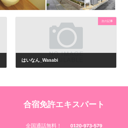
次の記事
はいなん_Wasabi
合宿免許エキスパート
全国通話無料！
0120-973-579