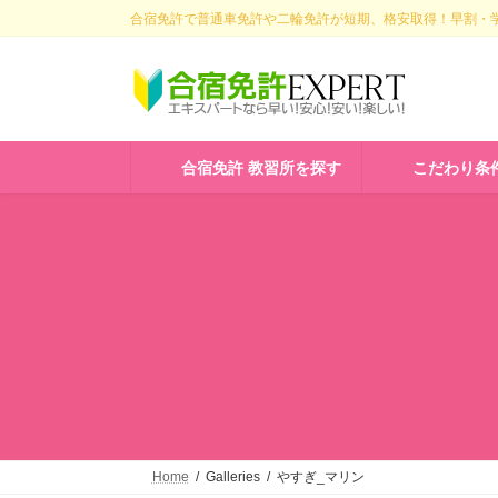
コ
ナ
合宿免許で普通車免許や二輪免許が短期、格安取得！早割・学
ン
ビ
テ
ゲ
ン
ー
ツ
シ
へ
ョ
ス
ン
合宿免許 教習所を探す
こだわり条
キ
に
ッ
移
プ
動
Home
Galleries
やすぎ_マリン