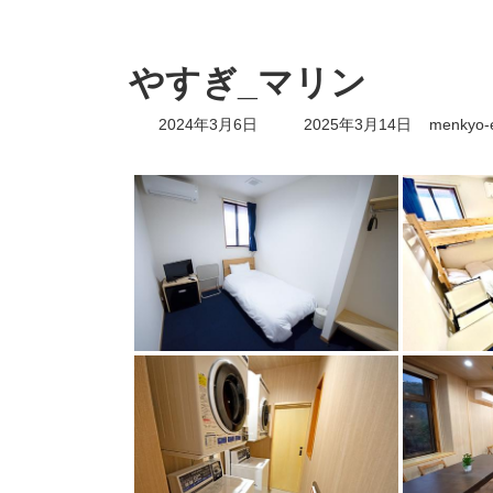
やすぎ_マリン
最
2024年3月6日
2025年3月14日
menkyo-
終
更
新
日
時
: