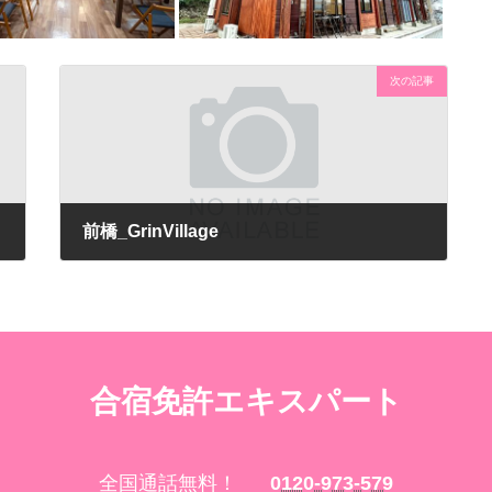
次の記事
前橋_GrinVillage
合宿免許エキスパート
全国通話無料！
0120-973-579