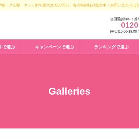
割・グル割・ネット割で最大20,000円引。春の特割好評販売中！お問い合わせは
全国通話無料！携
0120
[平日]10:00-19:00
件で選ぶ
キャンペーンで選ぶ
ランキングで選ぶ
Galleries