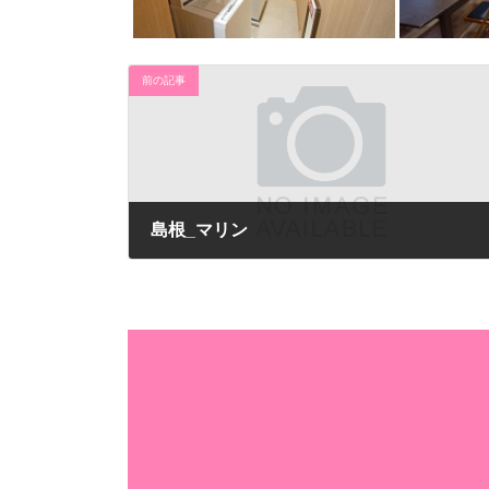
前の記事
島根_マリン