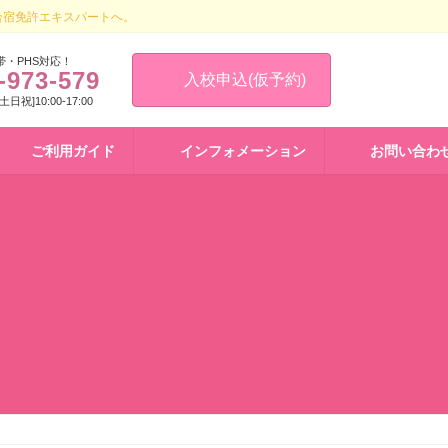
合宿免許エキスパートへ。
帯・PHS対応！
-973-579
入校申込(仮予約)
 [土日祝]10:00-17:00
ご利用ガイド
インフォメーション
お問い合わ