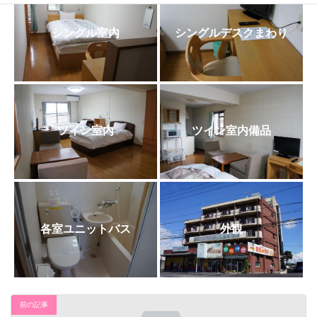
日
時
:
シングル室内
シングルデスクまわり
ツイン室内
ツイン室内備品
各室ユニットバス
外観
前の記事