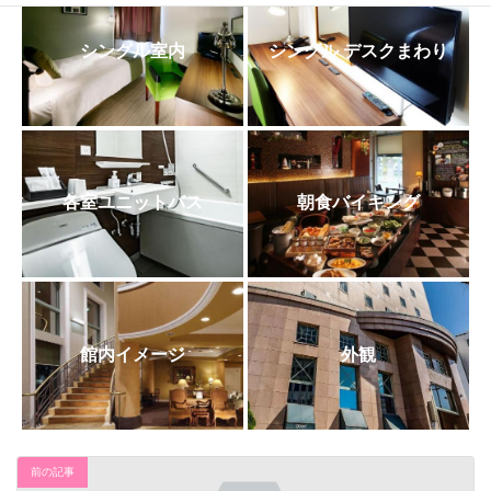
日
時
:
シングル室内
シングル デスクまわり
各室ユニットバス
朝食バイキング
館内イメージ
外観
前の記事