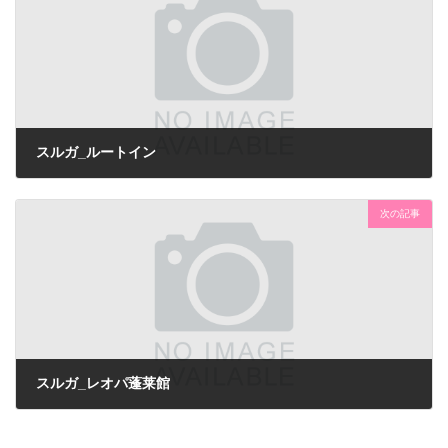
スルガ_ルートイン
次の記事
スルガ_レオパ蓬莱館