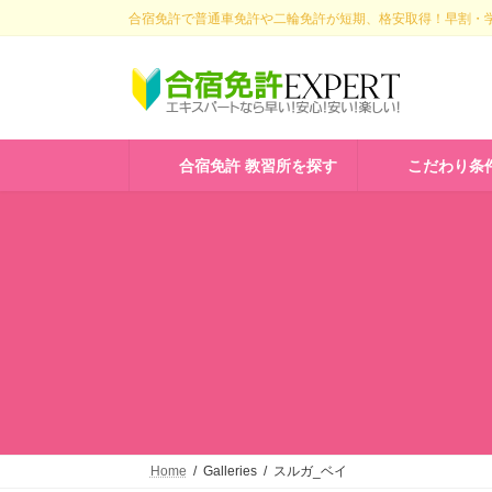
コ
ナ
合宿免許で普通車免許や二輪免許が短期、格安取得！早割・学
ン
ビ
テ
ゲ
ン
ー
ツ
シ
へ
ョ
ス
ン
合宿免許 教習所を探す
こだわり条
キ
に
ッ
移
プ
動
Home
Galleries
スルガ_ベイ