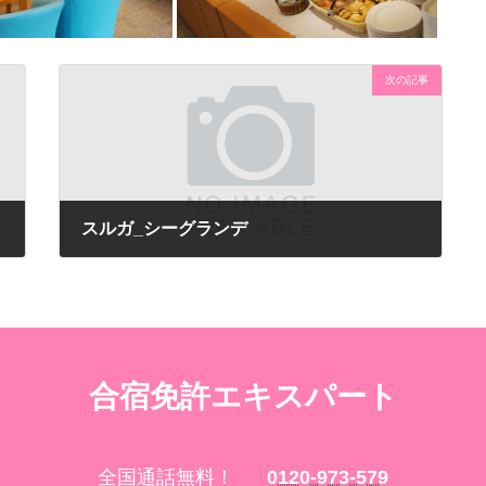
次の記事
スルガ_シーグランデ
合宿免許エキスパート
全国通話無料！
0120-973-579