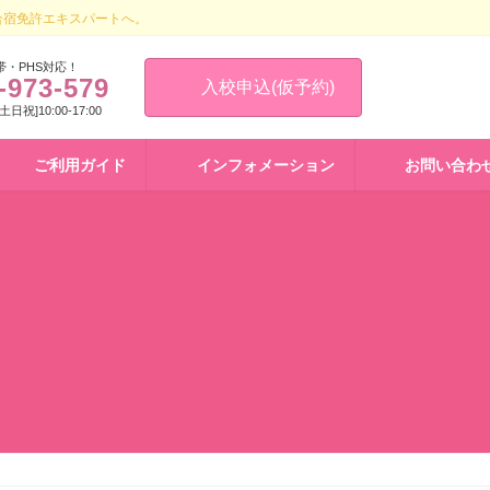
合宿免許エキスパートへ。
帯・PHS対応！
-973-579
入校申込(仮予約)
 [土日祝]10:00-17:00
ご利用ガイド
インフォメーション
お問い合わ