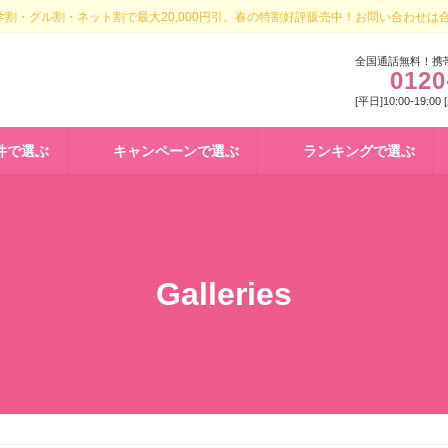
割・グル割・ネット割で最大20,000円引。春の特割好評販売中！お問い合わせは
全国通話無料！携
0120
[平日]10:00-19:00
件で選ぶ
キャンペーンで選ぶ
ランキングで選ぶ
Galleries