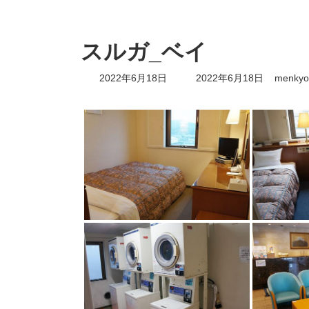
スルガ_ベイ
最
2022年6月18日
2022年6月18日
menkyo
終
更
新
日
時
: