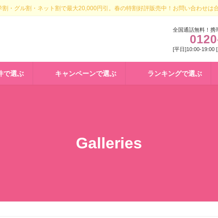
割・グル割・ネット割で最大20,000円引。春の特割好評販売中！お問い合わせは
全国通話無料！携
0120
[平日]10:00-19:00
件で選ぶ
キャンペーンで選ぶ
ランキングで選ぶ
Galleries