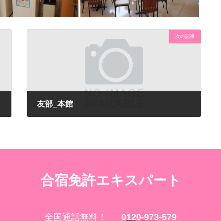
次の記事
友部_本館
合宿免許エキスパート
全国通話無料！
0120-973-579