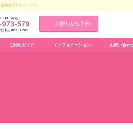
合宿免許エキスパートへ。
帯・PHS対応！
-973-579
入校申込(仮予約)
 [土日祝]10:00-17:00
ご利用ガイド
インフォメーション
お問い合わ