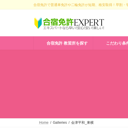
コ
ナ
合宿免許で普通車免許や二輪免許が短期、格安取得！早割・学
ン
ビ
テ
ゲ
ン
ー
ツ
シ
へ
ョ
ス
ン
合宿免許 教習所を探す
こだわり条
キ
に
ッ
移
プ
動
Home
Galleries
会津平和_東横