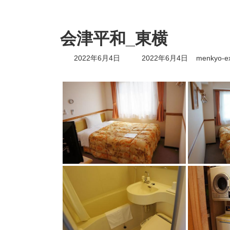
会津平和_東横
最
2022年6月4日
2022年6月4日
menkyo-e
終
更
新
日
時
: