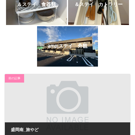
＆ステイ 食器類
＆ステイ カトラリー
amp;ステイ 外観
前の記事
盛岡南_旅やど