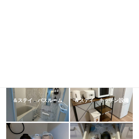
日
時
:
＆ステイ 室内
＆ステイ ツイン利用
＆ステイ サンルーム
＆ステイ クローゼット
＆ステイ バスルーム
＆ステイ キッチン設備