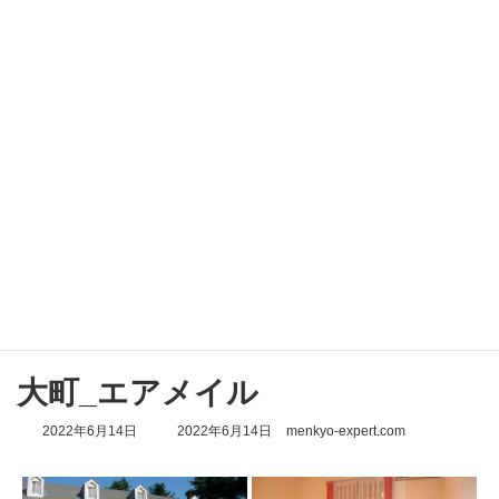
コ
ナ
ン
ビ
テ
ゲ
ン
ー
ツ
シ
へ
ョ
ス
ン
キ
に
ッ
移
Galleries
プ
動
Home
Galleries
大町_エアメイル
大町_エアメイル
最
2022年6月14日
2022年6月14日
menkyo-expert.com
終
更
新