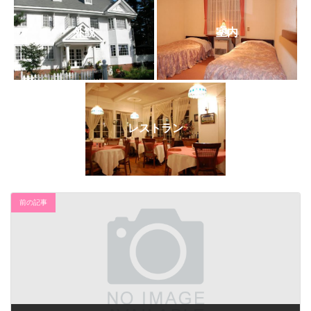
日
時
:
外観
室内
レストラン
前の記事