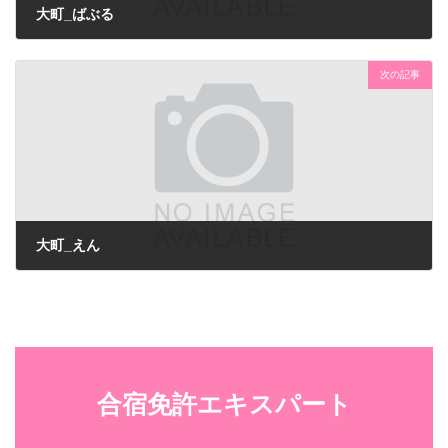
大町_ばぶる
次の記事
大町_えん
合宿免許エキスパート