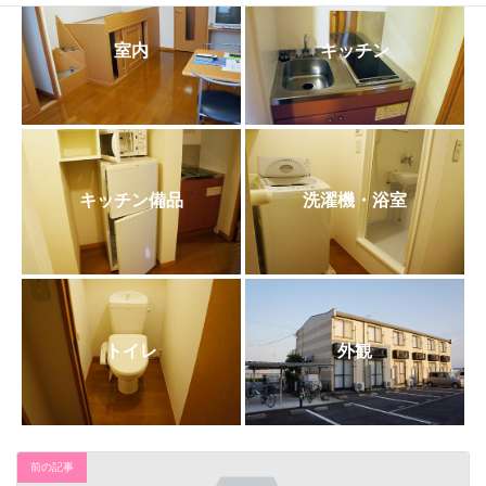
日
時
:
室内
キッチン
キッチン備品
洗濯機・浴室
トイレ
外観
前の記事