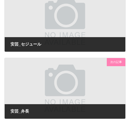
安芸_セジュール
次の記事
安芸_弁長