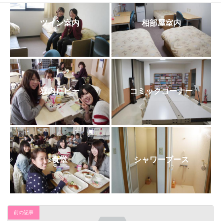
日
時
:
ツイン室内
相部屋室内
寮内ロビー
コミックコーナー
食堂
シャワーブース
前の記事