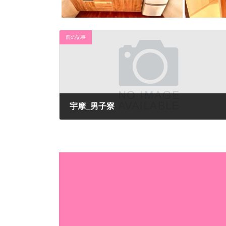
前の記事
宇摩_男子寮