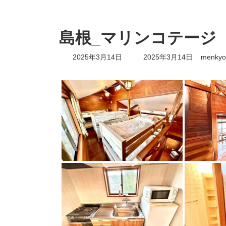
島根_マリンコテージ
最
2025年3月14日
2025年3月14日
menkyo
終
更
新
日
時
: