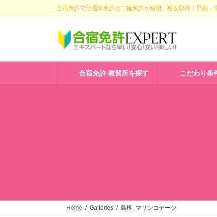
コ
ナ
合宿免許で普通車免許や二輪免許が短期、格安取得！早割・学
ン
ビ
テ
ゲ
ン
ー
ツ
シ
へ
ョ
ス
ン
合宿免許 教習所を探す
こだわり条
キ
に
ッ
移
プ
動
Home
Galleries
島根_マリンコテージ