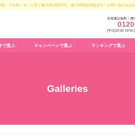
割・グル割・ネット割で最大20,000円引。春の特割好評販売中！お問い合わせは
全国通話無料！携
0120
[平日]10:00-19:00
件で選ぶ
キャンペーンで選ぶ
ランキングで選ぶ
Galleries