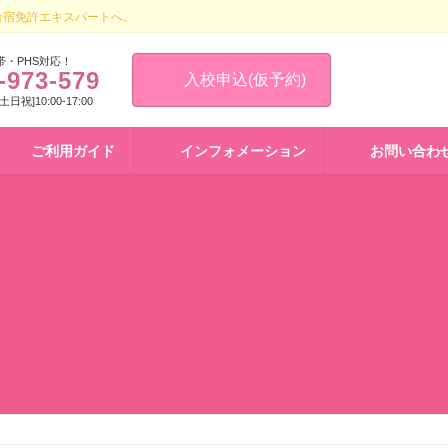
合宿免許エキスパートへ。
帯・PHS対応！
-973-579
入校申込(仮予約)
 [土日祝]10:00-17:00
ご利用ガイド
インフォメーション
お問い合わ