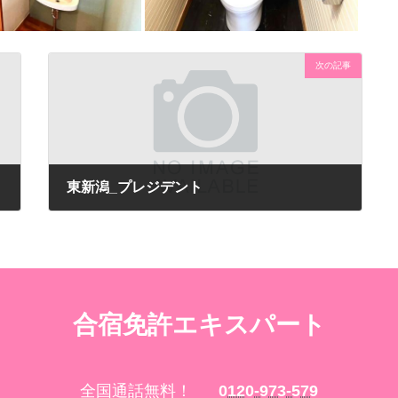
次の記事
東新潟_プレジデント
合宿免許エキスパート
全国通話無料！
0120-973-579