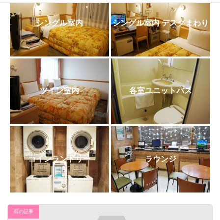
日
時
:
シングル室内
シングル室内 デスクまわり
ツイン室内
各室ユニットバス
コインランドリー
ラウンジ
前の記事