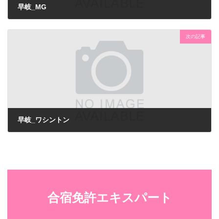
早岐_MG
次の記事
早岐_ワシントン
合宿免許エキスパート