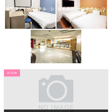
日
時
佐世保グリーンホテル シ
佐世保グリーンホテル ツ
:
ングル
イン
ロビー・フロント
前の記事