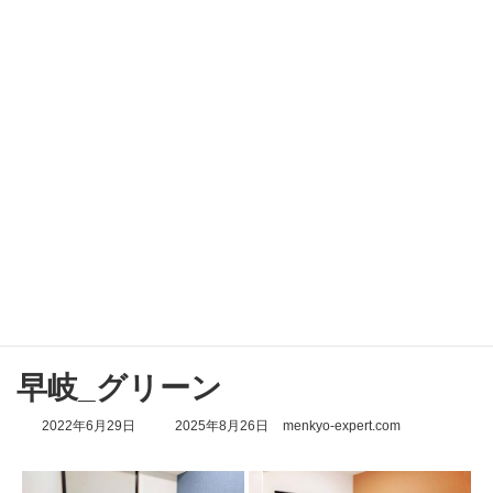
コ
ナ
ン
ビ
テ
ゲ
ン
ー
ツ
シ
へ
ョ
ス
ン
キ
に
ッ
移
Galleries
プ
動
Home
Galleries
早岐_グリーン
早岐_グリーン
最
2022年6月29日
2025年8月26日
menkyo-expert.com
終
更
新