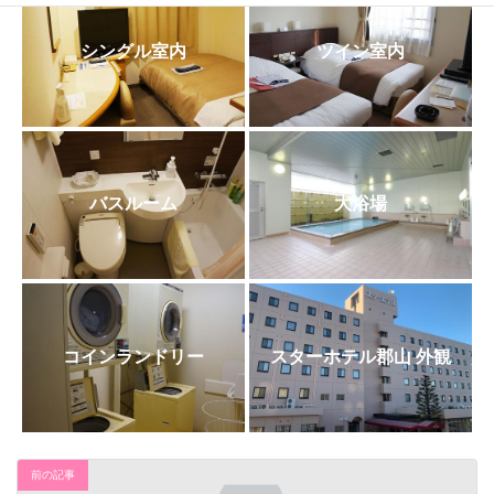
日
時
:
シングル室内
ツイン室内
バスルーム
大浴場
コインランドリー
スターホテル郡山 外観
前の記事