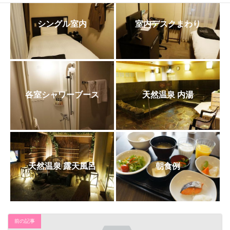
日
時
:
シングル室内
室内デスクまわり
各室シャワーブース
天然温泉 内湯
天然温泉 露天風呂
朝食例
前の記事