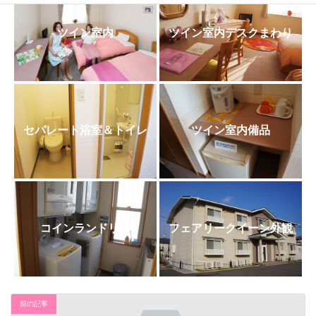
日
時
:
ツイン室内
ツイン室内デスクまわり
セパレート浴室＆トイレ
ツイン室内備品
コインランドリー
フェアリークイーン外観
前の記事