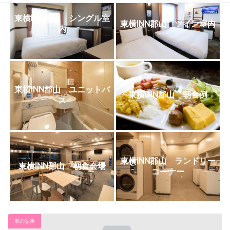
日
時
東横INN郡山 シングル室
:
東横INN郡山 ツイン室内
内
東横INN郡山 ユニットバ
東横INN郡山 朝食例
ス
東横INN郡山 ランドリー
東横INN郡山 朝食会場
コーナー
前の記事