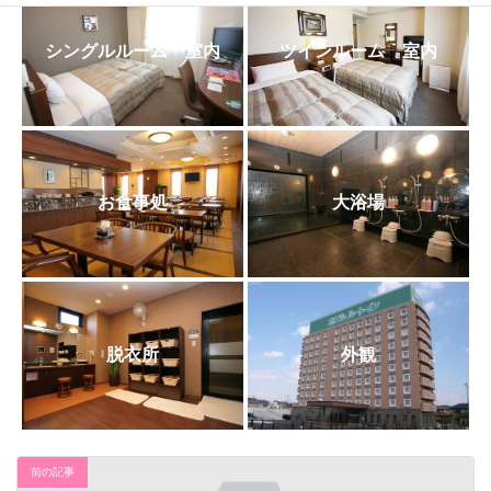
日
時
:
シングルルーム 室内
ツインルーム 室内
お食事処
大浴場
脱衣所
外観
前の記事