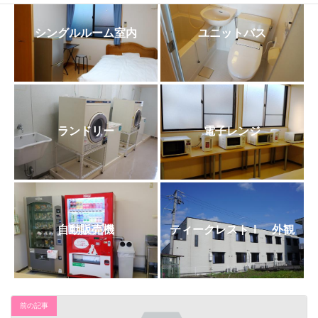
日
時
:
シングルルーム室内
ユニットバス
ランドリー
電子レンジ
自動販売機
ティークレストⅠ 外観
前の記事