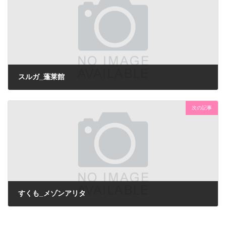
スルガ_蓬莱館
次の記事
すくも_メゾンアリタ