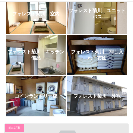
日
時
フォレスト菊川 ユニット
:
フォレスト菊川 室内
バス
フォレスト菊川 キッチン
フォレスト菊川 押し入
備品
れ・布団
コインランドリー棟
フォレスト菊川 外観
前の記事