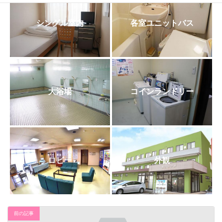
日
時
:
シングル室内
各室ユニットバス
大浴場
コインランドリー
ロビー
外観
前の記事