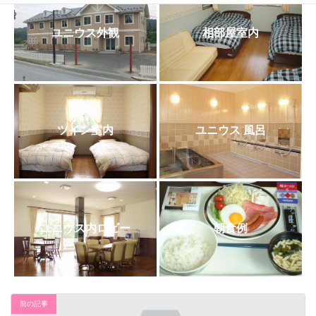
日
時
:
ユニウス外観
相部屋室内
ツイン室内
ユニウス 風呂
ユニウス内ロビー
朝食例
前の記事