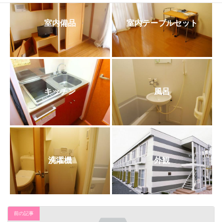
日
時
:
室内備品
室内テーブルセット
キッチン
風呂
洗濯機
外観
前の記事