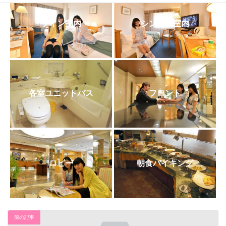
日
時
:
ツイン室内
シングル室内
各室ユニットバス
フロント
ロビー
朝食バイキング
前の記事