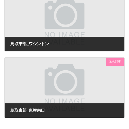
鳥取東部_ワシントン
次の記事
鳥取東部_東横南口