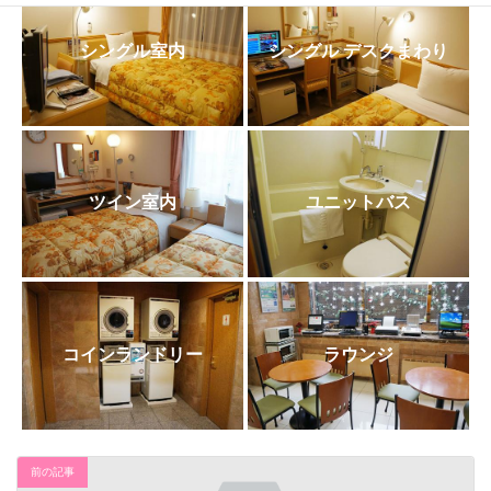
日
時
:
シングル室内
シングル デスクまわり
ツイン室内
ユニットバス
コインランドリー
ラウンジ
前の記事