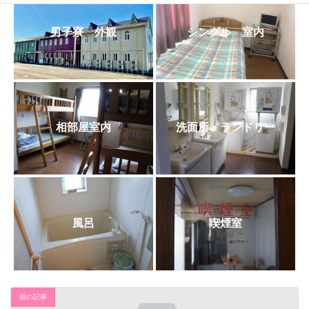
日
時
:
男子寮 外観
シングル 室内
相部屋室内
洗面所・ランドリー
風呂
喫煙室
前の記事