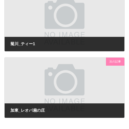
菊川_ティー1
次の記事
加東_レオパ扇の庄