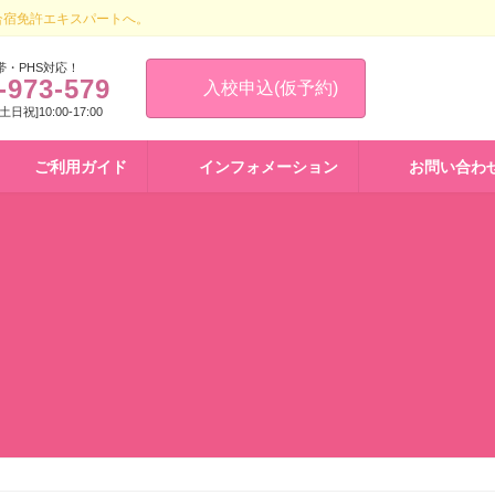
合宿免許エキスパートへ。
帯・PHS対応！
-973-579
入校申込(仮予約)
 [土日祝]10:00-17:00
ご利用ガイド
インフォメーション
お問い合わ