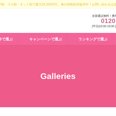
割・グル割・ネット割で最大20,000円引。春の特割好評販売中！お問い合わせは
全国通話無料！携
0120
[平日]10:00-19:00
件で選ぶ
キャンペーンで選ぶ
ランキングで選ぶ
Galleries