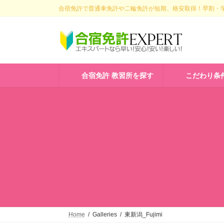
コ
ナ
合宿免許で普通車免許や二輪免許が短期、格安取得！早割・学
ン
ビ
テ
ゲ
ン
ー
ツ
シ
へ
ョ
ス
ン
合宿免許 教習所を探す
こだわり条
キ
に
ッ
移
プ
動
Home
Galleries
東新潟_Fujimi