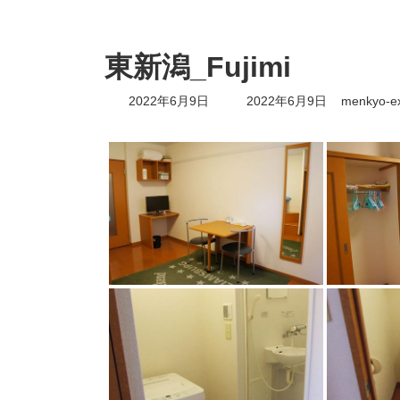
東新潟_Fujimi
最
2022年6月9日
2022年6月9日
menkyo-e
終
更
新
日
時
: