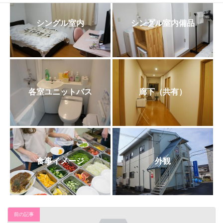
日
時
:
シングル室内
シングル室内備品
各室ユニットバス
廊下（共有）
食事イメージ
外観
前の記事