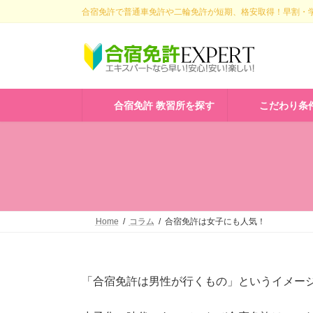
コ
ナ
合宿免許で普通車免許や二輪免許が短期、格安取得！早割・学
ン
ビ
テ
ゲ
ン
ー
ツ
シ
へ
ョ
ス
ン
合宿免許 教習所を探す
こだわり条
キ
に
ッ
移
プ
動
Home
コラム
合宿免許は女子にも人気！
「合宿免許は男性が行くもの」というイメー