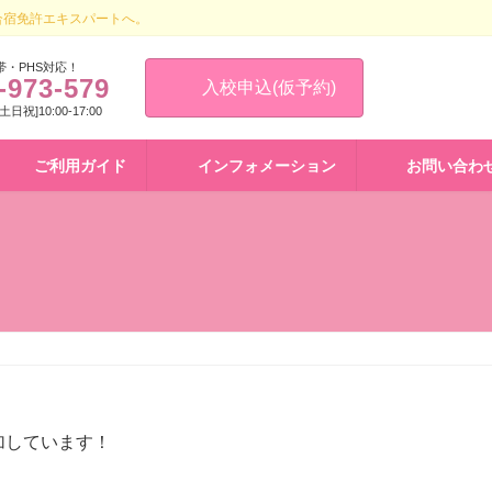
合宿免許エキスパートへ。
帯・PHS対応！
-973-579
入校申込(仮予約)
 [土日祝]10:00-17:00
ご利用ガイド
インフォメーション
お問い合わ
加しています！