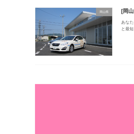
[岡
岡山県
あなた
と最短