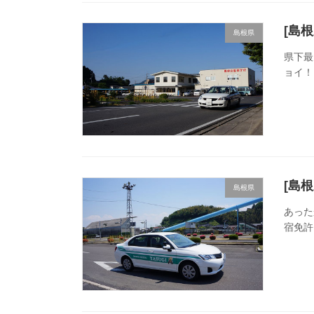
[島
島根県
県下最
ョイ！
[島
島根県
あった
宿免許