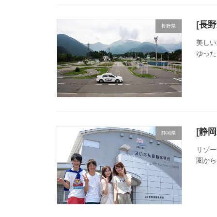
[長
長野県
美しい
ゆった
[静
静岡県
リゾー
圏から