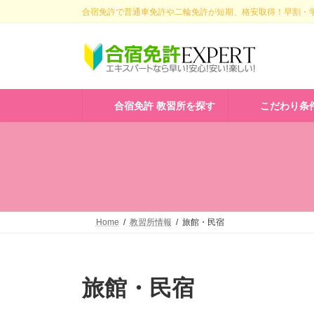
コ
ナ
合宿免許で普通車免許や二輪免許が短期、格安取得！早割・学
ン
ビ
テ
ゲ
ン
ー
ツ
シ
へ
ョ
ス
ン
合宿免許 教習所を探す
こだわり条
キ
に
ッ
移
プ
動
Home
教習所情報
旅館・民宿
旅館・民宿