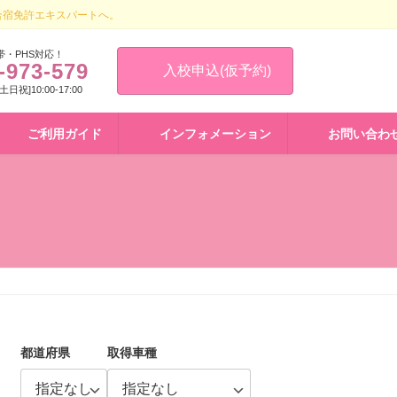
合宿免許エキスパートへ。
帯・PHS対応！
-973-579
入校申込(仮予約)
 [土日祝]10:00-17:00
ご利用ガイド
インフォメーション
お問い合わ
都道府県
取得車種