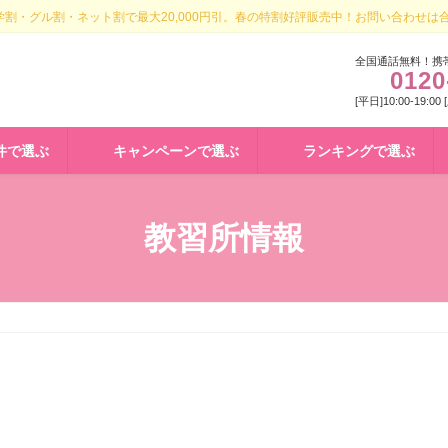
割・グル割・ネット割で最大20,000円引。春の特割好評販売中！お問い合わせは
全国通話無料！携
0120
[平日]10:00-19:00
件で選ぶ
キャンペーンで選ぶ
ランキングで選ぶ
教習所情報