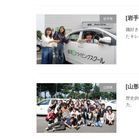
[岩
岩手県
麺好き
たキレ
[山
山形県
歴史的
力。