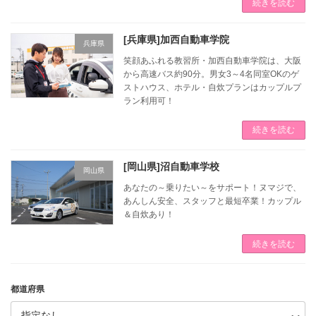
続きを読む
[兵庫県]加西自動車学院
兵庫県
笑顔あふれる教習所・加西自動車学院は、大阪
から高速バス約90分。男女3～4名同室OKのゲ
ストハウス、ホテル・自炊プランはカップルプ
ラン利用可！
続きを読む
[岡山県]沼自動車学校
岡山県
あなたの～乗りたい～をサポート！ヌマジで、
あんしん安全、スタッフと最短卒業！カップル
＆自炊あり！
続きを読む
都道府県