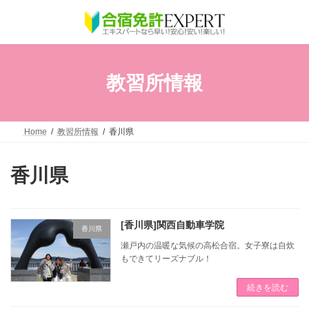
コ
ナ
ン
ビ
テ
ゲ
ン
ー
ツ
シ
へ
ョ
教習所情報
ス
ン
キ
に
ッ
移
プ
動
Home
教習所情報
香川県
香川県
[香川県]関西自動車学院
香川県
瀬戸内の温暖な気候の高松合宿。女子寮は自炊
もできてリーズナブル！
続きを読む