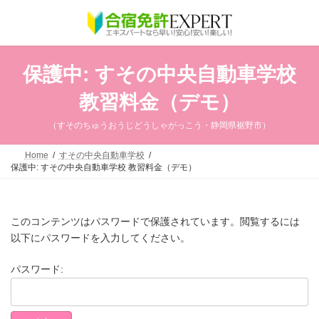
コ
ナ
ン
ビ
テ
ゲ
ン
ー
ツ
シ
へ
ョ
保護中: すその中央自動車学校
ス
ン
キ
に
教習料金（デモ）
ッ
移
プ
動
（すそのちゅうおうじどうしゃがっこう・静岡県裾野市）
Home
すその中央自動車学校
保護中: すその中央自動車学校 教習料金（デモ）
このコンテンツはパスワードで保護されています。閲覧するには
以下にパスワードを入力してください。
パスワード: