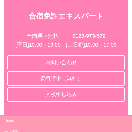
ホテルなはり
(ホテル1人部屋・3
なし・原付
ホテルシングルA
シングルA
[自炊]
高知黒潮ホテル
ホテルシングルA
食付)
(ホテル1人部屋・3
普通車AT
（1人部屋・
食事な
中型8t限定AT
合宿免許エキスパート
食付)
ホテルなはり
し
）
高知黒潮ホテル
ホテルシングルA
(ホテル1人部屋・3
準中型
全国通話無料！
0120-973-579
食付)
[平日]10:00～19:00 [土日祝]10:00～17:00
ホテルシングルA
トリプルA
(ホテル1人部屋・3
準中型5t限定MT
ツインA
技能教習
食付)
シングルA
シングルA
お問い合わせ
規定時限＋3時限まで追加料金不要
シングルA
ホテルシングルA
学校寮セジュール
［食事なし・昼食付・朝
学校寮セジュール
(ホテル1人部屋・3
準中型5t限定AT
食なし選択可］
技能検定
学校寮セジュール
食付)
資料請求（無料）
ホテルシングルA
トリプルA
トリプルB
卒業検定：2回まで追加料金不要
ホテルシングルA
入校日/宿泊
所持免許
ホテルシングルA
ツインA
ホテルなはり
ツインB
シングルA
(ホテル1人部屋・3
普通車MT
シングルA
宿泊費
高知黒潮ホテル
入校申し込み
シングルB
ホテルなはり
食付)
シングルA
[自炊]
学校寮セジュール
高知黒潮ホテル
普通車MT
学校寮セジュール
［食事なし・昼食付・朝
最短日数＋3泊まで（ホテルシングルは最短
（1人部屋・
食事な
グリーンパルのいち 他
［昼食付］
ホテルシングルA
準中型5t限定MT以上
食なし選択可］
日数まで）追加料金不要
ホテルシングルA
し
）
(ホテル1人部屋・3
普通車AT
ホテルツインA
食付)
トリプルB
食費
ホテルなはり
シングルA
[自炊]
普通車AT
Home
ホテルなはり
ツインB
高知黒潮ホテル
（1人部屋・
食事な
準中型5t限定AT
ホテルシングルA
技能教習
食事なし（各自自己負担）（＊）3食付は食
高知黒潮ホテル
シングルB
し
）
中型8t限定AT
(ホテル1人部屋・3
中型8t限定MT
会社概要