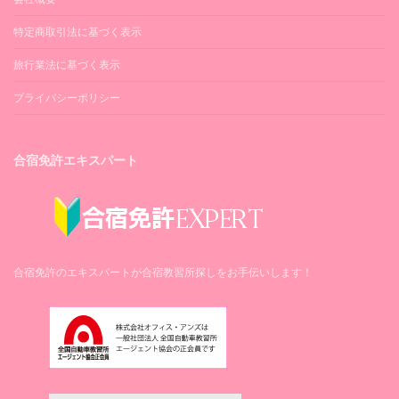
事提供あり
ホテル弁長
食付)
規定時限＋3時限まで追加料金不要
グリーンパルのいち 他
［昼食付］
ホテルシングルA
普通車MT
特定商取引法に基づく表示
ホテルシングルA
(ホテル1人部屋・3
ホテルシングルA
準中型5t限定MT以上
技能検定
ホテルツインA
食付)
(ホテル1人部屋・3
中型8t限定AT
ホテルなはり
旅行業法に基づく表示
修了検定・卒業検定 各2回まで追加料金不要
食付)
ホテルなはり
技能教習
高知黒潮ホテル
ホテルシングルA
普通車AT
高知黒潮ホテル
(ホテル1人部屋・3
準中型5t限定AT
プライバシーポリシー
宿泊費
卒業まで追加料金不要
ホテルツインB
ホテル弁長
食付)
中型8t限定AT
ホテルシングルB
最短日数＋3泊まで（ホテルシングルは最短
技能検定
ホテルシングルA
日数まで）追加料金不要
ホテルTAMAI
合宿免許エキスパート
卒業検定：合格まで追加料金不要
ホテルなはり
食費
高知黒潮ホテル
宿泊費
食事なし（各自自己負担）（＊）3食付は食
ホテルツインB
事提供あり
卒業まで（ホテルシングルは最短日数まで）
ホテルシングルB
技能教習
追加料金不要
シングルA
技能教習
ホテルTAMAI
規定時限＋3時限まで追加料金不要
食費
合宿免許のエキスパートが合宿教習所探しをお手伝いします！
学校寮セジュール
卒業まで追加料金不要
シングルA
技能検定
食事なし（各自自己負担）（＊）昼食付・3
ホテルシングルA
食付は食事提供あり
技能検定
学校寮セジュール
卒業検定：2回まで追加料金不要
入校日
ホテルなはり
修了検定・卒業検定ともに合格まで追加料金
ホテルシングルA
高知黒潮ホテル
宿泊費
料金表内【入校曜日】をご参照ください。一
不要
技能教習
部、変更される場合がございます。
ホテルなはり
最短日数＋3泊まで（ホテルシングルは最短
宿泊費
卒業まで追加料金不要
高知黒潮ホテル
日数まで）追加料金不要
卒業検定