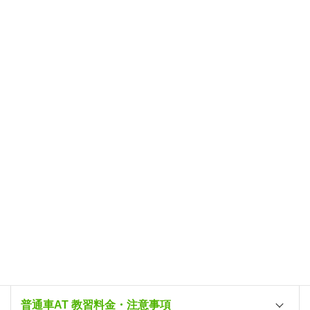
カレンダーは、入校日・最短卒業予定日を表記するもので
す。空き状況は、仮予約メールにてご確認ください。
カレンダー内の料金は、所持免許なし・原付所持の料金で
す。
二輪所持の方は11,000円引き（2026年7/20～9/20の期間は
22,000円引き）
59歳以下の方のみ承ります。
7/20～9/20は『29歳以下の方のみ』ご入校を承ります。
混雑時、トリプル・ツインは同車種のみ承ります（MT・AT
混合不可）。
特割キャンペーンは『29歳以下の方のみ』ご利用いただけ
ます。（30歳以上の方は通常料金）
学科教習はオンライン（オンデマンド）実施。インカメラ機
能付き端末等をご持参ください
従来のMT普通免許カリキュラム（MT教習をメインに行い一
部AT教習を実施）を継続実施
普通車AT 教習料金・注意事項