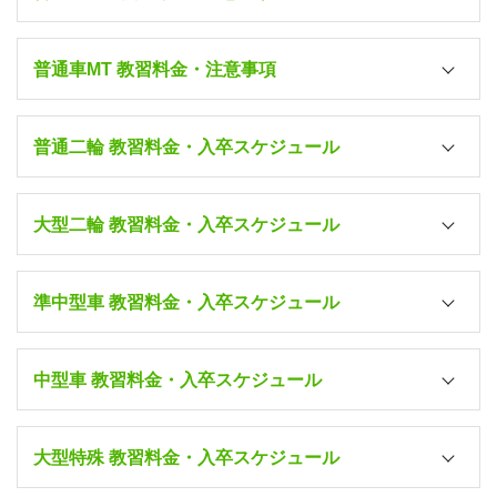
普通車MT 教習料金・注意事項
5/1～7/19
普通二輪 教習料金・入卒スケジュール
入校日/宿泊
9/21～12/23
シングルA
[自炊]
（1人部屋・
食事な
231,000円
大型二輪 教習料金・入卒スケジュール
し
）
7/1～7/19
ツインA・トリプル
入校日/宿泊
9/21～12/23
A
[自炊]
準中型車 教習料金・入卒スケジュール
220,000円
（2・3人部屋・
食事
シングルA
[自炊]
なし
）
（1人部屋・
食事な
264,000円
入校日/宿泊
所持免許
し
）
シングルB
[自炊]
中型車 教習料金・入卒スケジュール
（1人部屋・
昼食
247,500円
ツインA・トリプル
シングルA
[自炊]
付
）
入校日/宿泊
所持免許
A
[自炊]
（1人部屋・
食事な
免許なし・原付
253,000円
入校日/宿泊
所持免許
最短
（2・3人部屋・
食事
ツインB・トリプル
し
）
大型特殊 教習料金・入卒スケジュール
シングルA
[自炊]
なし
）
B
[自炊]
236,500円
（1人部屋・
食事な
普通二輪MT
シングルA
[自炊]
シングルA
[自炊]
（2・3人部屋・
昼食